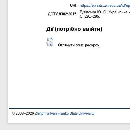
URI:
https://eprints.zu.edu.ua/id/e
Гутівська Ю. О.
Українське к
ДСТУ 8302:2015:
С. 291–295.
Дії ​​(потрібно ввійти)
Оглянути опис ресурсу
© 2008–2026
Zhytomyr Ivan Franko State University