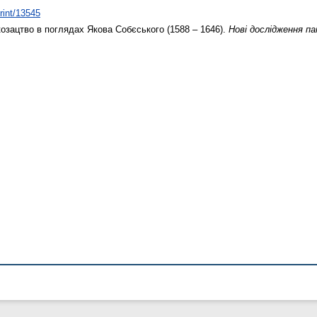
print/13545
озацтво в поглядах Якова Собєського (1588 – 1646).
Нові дослідження па