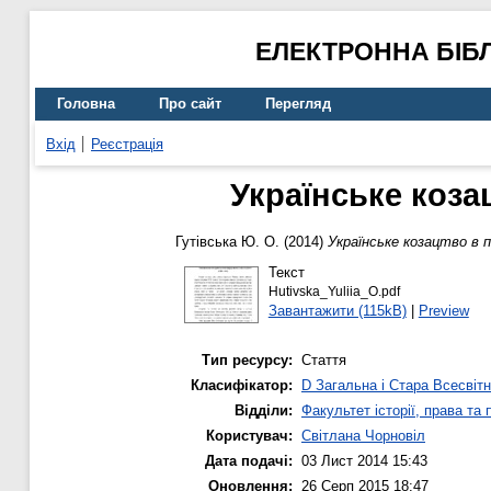
ЕЛЕКТРОННА БІБ
Головна
Про сайт
Перегляд
Вхід
Реєстрація
Українське коза
Гутівська Ю. О.
(2014)
Українське козацтво в п
Текст
Hutivska_Yuliia_O.pdf
Завантажити (115kB)
|
Preview
Тип ресурсу:
Стаття
Класифікатор:
D Загальна і Стара Всесвітн
Відділи:
Факультет історії, права та
Користувач:
Світлана Чорновіл
Дата подачі:
03 Лист 2014 15:43
Оновлення:
26 Серп 2015 18:47