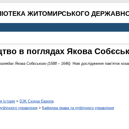
ЛІОТЕКА ЖИТОМИРСЬКОГО ДЕРЖАВНО
цтво в поглядах Якова Собєсько
оглядах Якова Собєського (1588 – 1646).
Нові дослідження пам’яток козац
я Історія
>
DJK Східна Європа
 публічного управління
>
Кафедра права та публічного управління