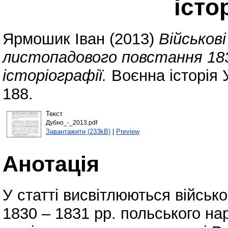
істо
Ярмошик Іван
(2013)
Військові
листопадового повстання 1830
історіографії.
Воєнна історія У
188.
Текст
Дубно_-_2013.pdf
Завантажити (233kB)
|
Preview
Анотація
У статті висвітлюються військ
1830 – 1831 рр. польського н