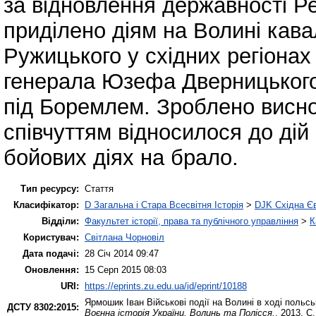
за відновлення державності Ре
приділено діям на Волині кава
Ружицького у східних регіонах
генерала Юзефа Дверницького у
під Боремлем. Зроблено висно
співчуттям відносилося до дій 
бойових діях на брало.
Тип ресурсу:
Стаття
Класифікатор:
D Загальна і Стара Всесвітня Історія
>
DJK Східна Є
Відділи:
Факультет історії, права та публічного управління
>
К
Користувач:
Світлана Чорновіл
Дата подачі:
28 Січ 2014 09:47
Оновлення:
15 Серп 2015 08:03
URI:
https://eprints.zu.edu.ua/id/eprint/10188
Ярмошик Іван
Військові події на Волині в ході польсь
ДСТУ 8302:2015:
Воєнна історія України. Волинь та Полісся.
. 2013. С