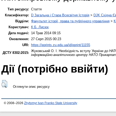
Тип ресурсу:
Стаття
Класифікатор:
D Загальна і Стара Всесвітня Історія
>
DJK Східна Є
Відділи:
Факультет історії, права та публічного управління
>
К
Користувач:
К.Б. Лисюк
Дата подачі:
14 Трав 2014 09:15
Оновлення:
27 Серп 2015 00:23
URI:
https://eprints.zu.edu.ua/id/eprint/11155
Жуковський О. І.
Необхідність вступу України до НАТ
ДСТУ 8302:2015:
інформаційно-аналітичного центру НАТО Прикарпат
Дії ​​(потрібно ввійти)
Оглянути опис ресурсу
© 2008–2026
Zhytomyr Ivan Franko State University