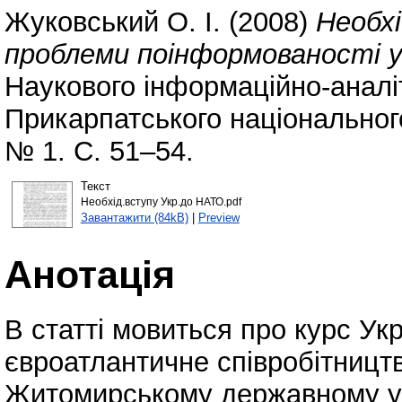
Жуковський О. І.
(2008)
Необхі
проблеми поінформованості у
Наукового інформаційно-анал
Прикарпатського національного
№ 1. С. 51–54.
Текст
Необхід.вступу Укр.до НАТО.pdf
Завантажити (84kB)
|
Preview
Анотація
В статті мовиться про курс Ук
євроатлантичне співробітницт
Житомирському державному уні