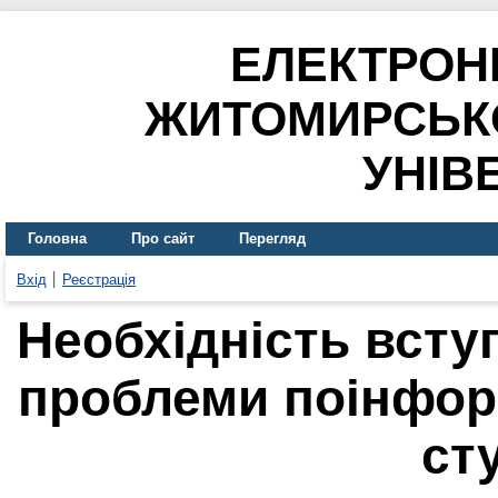
ЕЛЕКТРОН
ЖИТОМИРСЬК
УНІВ
Головна
Про сайт
Перегляд
Вхід
Реєстрація
Необхідність всту
проблеми поінфор
ст