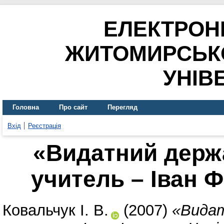
ЕЛЕКТРОН
ЖИТОМИРСЬК
УНІВ
Головна
Про сайт
Перегляд
Вхід
Реєстрація
«Видатний держ
учитель – Іван 
Ковальчук І. В.
(2007)
«Видат