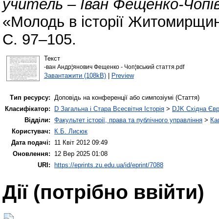
учитель – Іван Фещенко-Чопі
«Молодь в історії Житомирщин
С. 97–105.
Текст
-ван Андр¦янович Фещенко - Чоп¦вський стаття.pdf
Завантажити (108kB)
|
Preview
Тип ресурсу:
Доповідь на конференції або симпозіумі (Стаття)
Класифікатор:
D Загальна і Стара Всесвітня Історія
>
DJK Східна Єв
Відділи:
Факультет історії, права та публічного управління
>
Ка
Користувач:
К.Б. Лисюк
Дата подачі:
11 Квіт 2012 09:49
Оновлення:
12 Вер 2025 01:08
URI:
https://eprints.zu.edu.ua/id/eprint/7088
Дії ​​(потрібно ввійти)