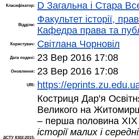
D Загальна і Стара Все
Класифікатор:
Факультет історії, пра
Відділи:
Кафедра права та публ
Світлана Чорновіл
Користувач:
23 Вер 2016 17:08
Дата подачі:
23 Вер 2016 17:08
Оновлення:
https://eprints.zu.edu.u
URI:
Костриця Дар'я
Освітн
Великого на Житомирщи
– перша половина XIX 
історії малих і серед
ДСТУ 8302:2015: