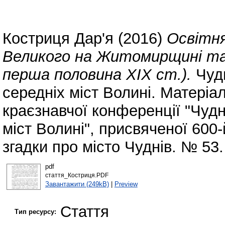
Костриця Дар'я
(2016)
Освітня
Великого на Житомирщині та п
перша половина XIX ст.).
Чудн
середніх міст Волині. Матеріа
краєзнавчої конференції "Чудні
міст Волині", присвяченої 600-
згадки про місто Чуднів. № 53.
pdf
стаття_Костриця.PDF
Завантажити (249kB)
|
Preview
Стаття
Тип ресурсу: