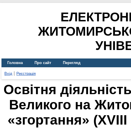
ЕЛЕКТРОН
ЖИТОМИРСЬК
УНІВ
Головна
Про сайт
Перегляд
Вхід
Реєстрація
Освітня діяльніст
Великого на Жито
«згортання» (XVII