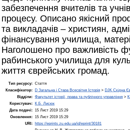
забезпечення вчителів та учні
процесу. Описано якісний проф
та викладачів – християн, адм
фінансування училища, матері
Наголошено про важливість ф
рабинського училища для культу
життя єврейських громад.
Тип ресурсу:
Стаття
Класифікатор:
D Загальна і Стара Всесвітня Історія
>
DJK Східна Є
Відділи:
Факультет історії, права та публічного управління
>
К
Користувач:
К.Б. Лисюк
Дата подачі:
15 Лист 2019 15:29
Оновлення:
15 Лист 2019 15:29
URI:
https://eprints.zu.edu.ua/id/eprint/30181