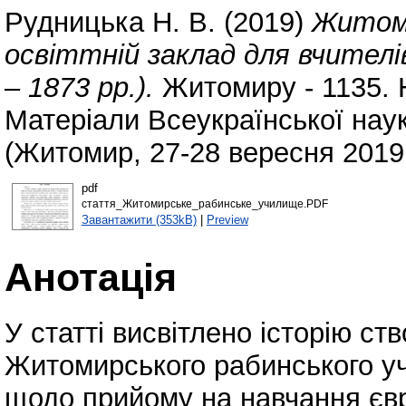
Рудницька Н. В.
(2019)
Житоми
освіттній заклад для вчителі
– 1873 рр.).
Житомиру - 1135. 
Матеріали Всеукраїнської нау
(Житомир, 27-28 вересня 2019 
pdf
стаття_Житомирське_рабинське_училище.PDF
Завантажити (353kB)
|
Preview
Анотація
У статті висвітлено історію с
Житомирського рабинського у
щодо прийому на навчання євр