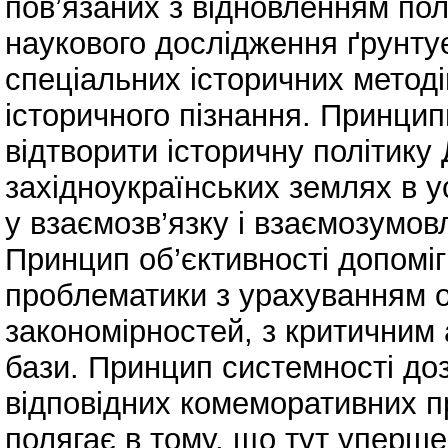
пов’язаних з відновленням пол
наукового дослідження ґрунтує
спеціальних історичних метод
історичного пізнання. Принцип
відтворити історичну політику 
західноукраїнських землях в ус
у взаємозв’язку і взаємозумов
Принцип об’єктивності допоміг
проблематики з урахуванням о
закономірностей, з критичним
бази. Принцип системності до
відповідних комеморативних п
полягає в тому, що тут уперше