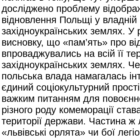
досліджено проблему відобра
відновлення Польщі у владній п
західноукраїнських землях. У 
висновку, що «пам’ять» про в
впроваджувались на всій її тери
західноукраїнських землях. Че
польська влада намагалась інт
єдиний соціокультурний прості
важким питанням для повоєнно
різного роду комеморації став
території держави. Частина ж
«львівські орлята» чи бої легі