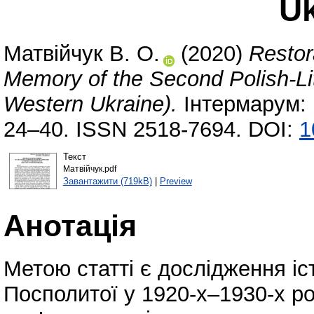
Uk
Матвійчук В. О.
(2020)
Restor
Memory of the Second Polish-L
Western Ukraine).
Інтермарум: і
24–40. ISSN 2518-7694. DOI:
1
Текст
Матвійчук.pdf
Завантажити (719kB)
|
Preview
Анотація
Метою статті є дослідження іст
Посполитої у 1920-х–1930-х ро