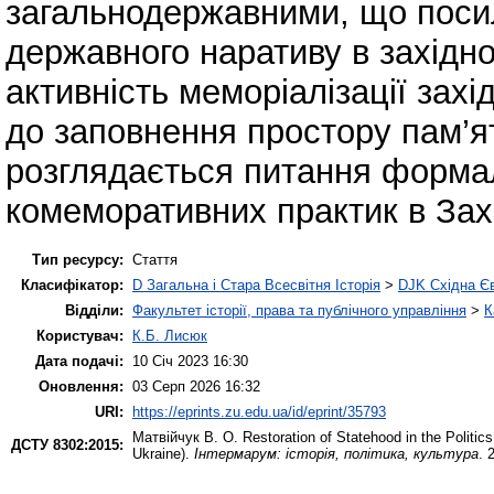
загальнодержавними, що поси
державного наративу в західно
активність меморіалізації зах
до заповнення простору пам’я
розглядається питання формал
комеморативних практик в Захі
Тип ресурсу:
Стаття
Класифікатор:
D Загальна і Стара Всесвітня Історія
>
DJK Східна Є
Відділи:
Факультет історії, права та публічного управління
>
К
Користувач:
К.Б. Лисюк
Дата подачі:
10 Січ 2023 16:30
Оновлення:
03 Серп 2026 16:32
URI:
https://eprints.zu.edu.ua/id/eprint/35793
Матвійчук В. О.
Restoration of Statehood in the Politi
ДСТУ 8302:2015:
Ukraine).
Інтермарум: історія, політика, культура
. 