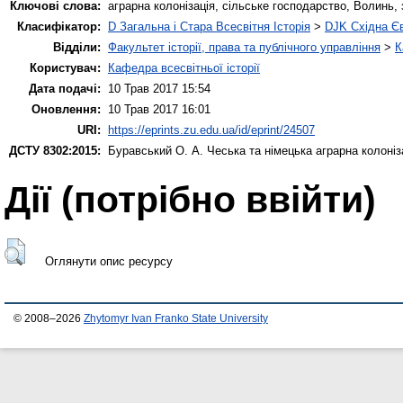
Ключові слова:
аграрна колонізація, сільське господарство, Волинь, 
Класифікатор:
D Загальна і Стара Всесвітня Історія
>
DJK Східна Є
Відділи:
Факультет історії, права та публічного управління
>
К
Користувач:
Кафедра всесвітньої історії
Дата подачі:
10 Трав 2017 15:54
Оновлення:
10 Трав 2017 16:01
URI:
https://eprints.zu.edu.ua/id/eprint/24507
ДСТУ 8302:2015:
Буравський О. А.
Чеська та німецька аграрна колоніза
Дії ​​(потрібно ввійти)
Оглянути опис ресурсу
© 2008–2026
Zhytomyr Ivan Franko State University