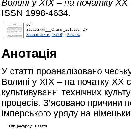
Волині у ХІХ – на початку ХХ
ISSN 1998-4634.
pdf
Буравський___Стаття_2017doc.PDF
Завантажити (257kB)
|
Preview
Анотація
У статті проаналізовано чеськ
Волині у ХІХ – на початку ХХ с
культивуванні технічних культ
процесів. З’ясовано причини п
імперського уряду на німецьки
Тип ресурсу:
Стаття