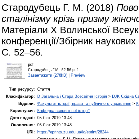
Стародубець Г. М.
(2018)
Пово
сталінізму крізь призму жіно
Матеріали Х Волинської Всеукр
конференції/Збірник наукових 
С. 52–56.
pdf
Стародубець Г.М._52-56.pdf
Завантажити (278kB)
|
Preview
Тип ресурсу:
Стаття
Класифікатор:
D Загальна і Стара Всесвітня Історія
>
DJK Східна Є
Відділи:
Факультет історії, права та публічного управління
>
К
Користувач:
Кафедра всесвітньої історії
Дата подачі:
05 Лют 2019 13:48
Оновлення:
05 Лют 2019 13:48
URI:
https://eprints.zu.edu.ua/id/eprint/28244