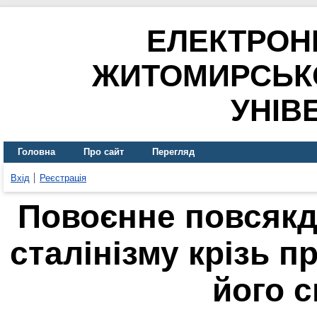
ЕЛЕКТРОН
ЖИТОМИРСЬК
УНІВ
Головна
Про сайт
Перегляд
Вхід
Реєстрація
Повоєнне повсякд
сталінізму крізь п
його 