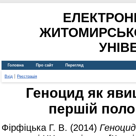
ЕЛЕКТРОН
ЖИТОМИРСЬК
УНІВ
Головна
Про сайт
Перегляд
Вхід
Реєстрація
Геноцид як яви
першій поло
Фірфіцька Г. В.
(2014)
Геноцид