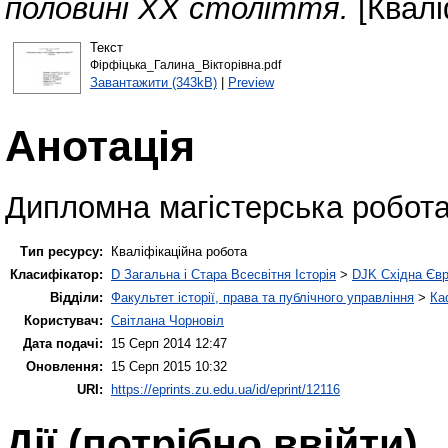
половині ХХ століття.
[Квалі
Текст
Фірфіцька_Галина_Вікторівна.pdf
Завантажити (343kB)
|
Preview
Анотація
Дипломна магістерська робот
Тип ресурсу:
Кваліфікаційна робота
Класифікатор:
D Загальна і Стара Всесвітня Історія
>
DJK Східна Єв
Відділи:
Факультет історії, права та публічного управління
>
Ка
Користувач:
Світлана Чорновіл
Дата подачі:
15 Серп 2014 12:47
Оновлення:
15 Серп 2015 10:32
URI:
https://eprints.zu.edu.ua/id/eprint/12116
Дії ​​(потрібно ввійти)