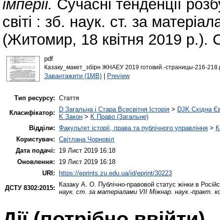
імперії.
Сучасні тенденції розб
світі : зб. наук. ст. за матеріа
(Житомир, 18 квітня 2019 р.). 
pdf
Казаку_макет_збірн ЖНАЕУ 2019 готовий.-страницы-216-218.
Завантажити (1MB)
|
Preview
Тип ресурсу:
Стаття
D Загальна і Стара Всесвітня Історія
>
DJK Східна Є
Класифікатор:
K Закон
>
K Право (Загальне)
Відділи:
Факультет історії, права та публічного управління
>
К
Користувач:
Світлана Чорновіл
Дата подачі:
19 Лист 2019 16:18
Оновлення:
19 Лист 2019 16:18
URI:
https://eprints.zu.edu.ua/id/eprint/30223
Казаку А. О.
Публічно-правовой статус жінки в Російсь
ДСТУ 8302:2015:
наук. ст. за матеріалами VІІ Міжнар. наук.-практ. к
Дії ​​(потрібно ввійти)