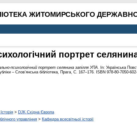
ЛІОТЕКА ЖИТОМИРСЬКОГО ДЕРЖАВНО
сихологічний портрет селянина
ально-психологічний портрет селянина запілля УПА.
In: Українська Повст
убліки – Слов’янська бібліотека, Прага, С. 167–176. ISBN 978-80-7050-602-
Історія
>
DJK Східна Європа
ублічного управління
>
Кафедра всесвітньої історії