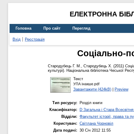
ЕЛЕКТРОННА БІБ
Головна
Про сайт
Перегляд
Вхід
Реєстрація
Соціально-п
Стародубець Г. М.
,
Стародубець Х.
(2011)
Соці
культурі). Національна бібліотека Чеської Респ
Текст
УПА інакше.pdf
Завантажити (424kB)
|
Preview
Тип ресурсу:
Розділ книги
Класифікатор:
D Загальна і Стара Всесвітня 
Відділи:
Факультет історії, права та п
Користувач:
Світлана Чорновіл
Дата подачі:
30 Січ 2012 11:55