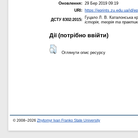
Оновлення:
29 Бер 2019 09:19
URI:
https://eprints.zu.edu.ua/id/e
Гуцало Л. В.
Каталонська кр
ДСТУ 8302:2015:
історія, теорія та практик
Дії ​​(потрібно ввійти)
Оглянути опис ресурсу
© 2008–2026
Zhytomyr Ivan Franko State University