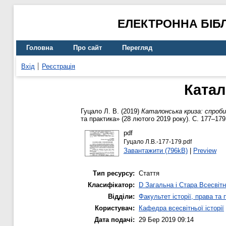
ЕЛЕКТРОННА БІБ
Головна
Про сайт
Перегляд
Вхід
Реєстрація
Катал
Гуцало Л. В.
(2019)
Каталонська криза: спроби
та практика» (28 лютого 2019 року). С. 177–179
pdf
Гуцало Л.В.-177-179.pdf
Завантажити (796kB)
|
Preview
Тип ресурсу:
Стаття
Класифікатор:
D Загальна і Стара Всесвітн
Відділи:
Факультет історії, права та
Користувач:
Кафедра всесвітньої історії
Дата подачі:
29 Бер 2019 09:14