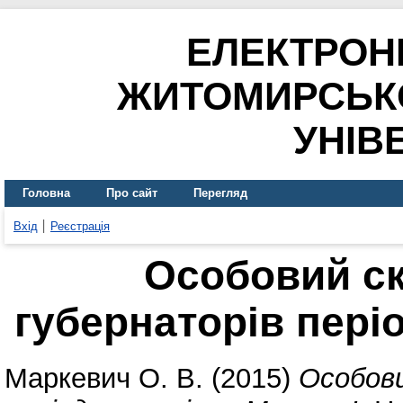
ЕЛЕКТРОН
ЖИТОМИРСЬК
УНІВ
Головна
Про сайт
Перегляд
Вхід
Реєстрація
Особовий с
губернаторів пері
Маркевич О. В.
(2015)
Особови