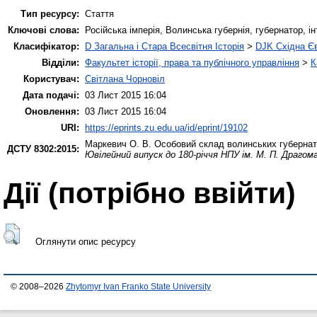
Тип ресурсу:
Стаття
Ключові слова:
Російська імперія, Волинська губернія, губернатор, ін
Класифікатор:
D Загальна і Стара Всесвітня Історія
>
DJK Східна Є
Відділи:
Факультет історії, права та публічного управління
>
К
Користувач:
Світлана Чорновіл
Дата подачі:
03 Лист 2015 16:04
Оновлення:
03 Лист 2015 16:04
URI:
https://eprints.zu.edu.ua/id/eprint/19102
Маркевич О. В.
Особовий склад волинських губернато
ДСТУ 8302:2015:
Ювілейний випуск до 180-річчя НПУ ім. М. П. Драгома
Дії ​​(потрібно ввійти)
Оглянути опис ресурсу
© 2008–2026
Zhytomyr Ivan Franko State University