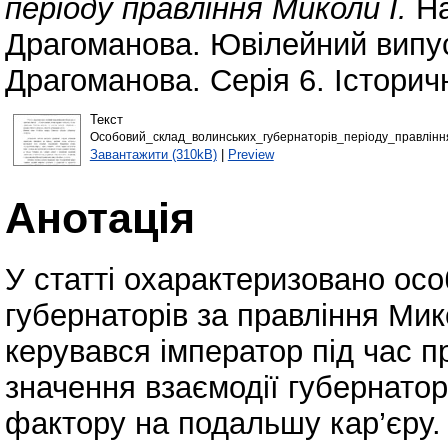
періоду правління Миколи І.
На
Драгоманова. Ювілейний випус
Драгоманова. Серія 6. Історичн
Текст
Особовий_склад_волинських_губернаторів_періоду_правлінн
Завантажити (310kB)
|
Preview
Анотація
У статті охарактеризовано ос
губернаторів за правління Мик
керувався імператор під час 
значення взаємодії губернатор
фактору на подальшу кар’єру.