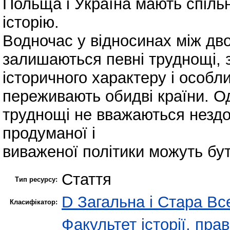
Польща і Україна мають спільн
історію.
Водночас у відносинах між д
залишаються певні труднощі,
історичного характеру і особл
переживають обидві країни. Од
труднощі не вважаються нездо
продуманої і
виваженої політики можуть бут
Стаття
Тип ресурсу:
D Загальна і Стара Все
Класифікатор:
Факультет історії, пра