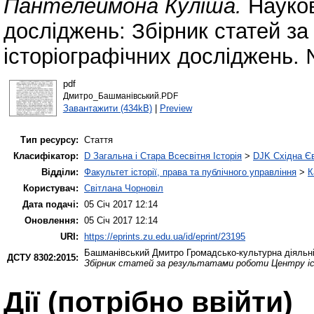
Пантелеймона Куліша.
Науков
досліджень: Збірник статей з
історіографічних досліджень. 
pdf
Дмитро_Башманівський.PDF
Завантажити (434kB)
|
Preview
Тип ресурсу:
Стаття
Класифікатор:
D Загальна і Стара Всесвітня Історія
>
DJK Східна Є
Відділи:
Факультет історії, права та публічного управління
>
К
Користувач:
Світлана Чорновіл
Дата подачі:
05 Січ 2017 12:14
Оновлення:
05 Січ 2017 12:14
URI:
https://eprints.zu.edu.ua/id/eprint/23195
Башманівський Дмитро
Громадсько-культурна діяльн
ДСТУ 8302:2015:
Збірник статей за результатами роботи Центру іс
Дії ​​(потрібно ввійти)