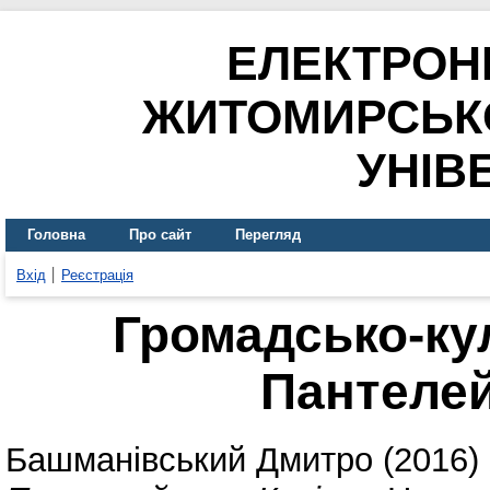
ЕЛЕКТРОН
ЖИТОМИРСЬК
УНІВ
Головна
Про сайт
Перегляд
Вхід
Реєстрація
Громадсько-ку
Пантеле
Башманівський Дмитро
(2016)