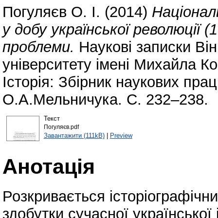
Погуляєв О. І.
(2014)
Націонал
у добу української революції (
проблеми.
Наукові записки Він
університету імені Михайла Ко
Історія: Збірник наукових прац
О.А.Мельничука. С. 232–238.
Текст
Погуляєв.pdf
Завантажити (111kB)
|
Preview
Анотація
Розкривається історіографічн
здобутки сучасної української