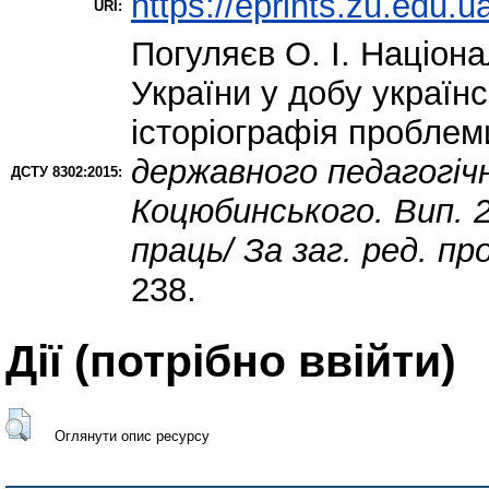
https://eprints.zu.edu.u
URI:
Погуляєв О. І.
Націона
України у добу українс
історіографія проблем
державного педагогіч
ДСТУ 8302:2015:
Коцюбинського. Вип. 2
праць/ За заг. ред. п
238.
Дії ​​(потрібно ввійти)
Оглянути опис ресурсу