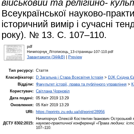
військовий та релігійно- куль
Всеукраїнської науково-практ
історичний вимір і сучасні тен
року). № 13. С. 107–110.
pdf
Ничипорчук_Літописець_13-страницы-107-110.pdf
Завантажити (344kB)
|
Preview
Тип ресурсу:
Стаття
Класифікатор:
D Загальна і Стара Всесвітня Історія
>
DJK Східна Є
Відділи:
Факультет історії, права та публічного управління
>
К
Користувач:
Світлана Чорновіл
Дата подачі:
05 Квіт 2019 13:29
Оновлення:
05 Квіт 2019 13:29
URI:
https://eprints.zu.edu.ua/id/eprint/28956
Ничипорчук Олексій
Костянтин Іванович Острозький як
ДСТУ 8302:2015:
науково-практичної конференції «Права людини: істо
107–110.