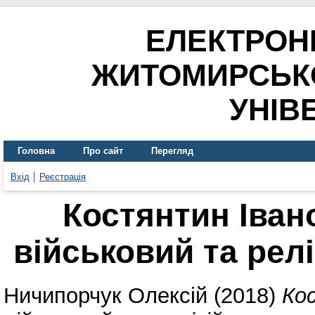
ЕЛЕКТРОН
ЖИТОМИРСЬК
УНІВ
Головна
Про сайт
Перегляд
Вхід
Реєстрація
Костянтин Іван
військовий та релі
Ничипорчук Олексій
(2018)
Ко