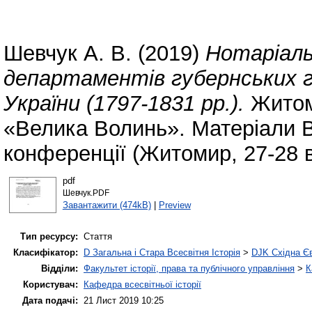
Шевчук А. В.
(2019)
Нотаріаль
департаментів губернських г
України (1797-1831 рр.).
Житом
«Велика Волинь». Матеріали В
конференції (Житомир, 27-28 в
pdf
Шевчук.PDF
Завантажити (474kB)
|
Preview
Тип ресурсу:
Стаття
Класифікатор:
D Загальна і Стара Всесвітня Історія
>
DJK Східна Є
Відділи:
Факультет історії, права та публічного управління
>
К
Користувач:
Кафедра всесвітньої історії
Дата подачі:
21 Лист 2019 10:25