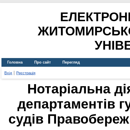
ЕЛЕКТРОН
ЖИТОМИРСЬК
УНІВ
Головна
Про сайт
Перегляд
Вхід
Реєстрація
Нотаріальна ді
департаментів г
судів Правобережн