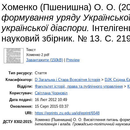
Хоменко (Пшенишна) О. О.
(2
формування уряду Української
української діаспори.
Інтеліген
науковий збірник. № 13. С. 21
Текст
Хоменко 2.pdf
Завантажити (150kB)
|
Preview
Тип ресурсу:
Стаття
Класифікатор:
D Загальна і Стара Всесвітня Історія
>
DJK Східна Є
Відділи:
Факультет історії, права та публічного управління
>
К
Користувач:
Світлана Чорновіл
Дата подачі:
16 Лют 2012 10:49
Оновлення:
15 Серп 2015 03:37
URI:
https://eprints.zu.edu.ua/id/eprint/6548
Хоменко (Пшенишна) О. О.
Висвітлення питань формув
ДСТУ 8302:2015:
Інтелігенція і влада. Громадсько-політичний наукови