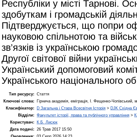
Республіки у місті Тарнові. О
здобуткам і громадській діяльн
Підтверджується, що попри оф
науковою спільнотою та війсь
зв’язків із українською громад
Другої світової війни українс
Український допомоговий коміт
Українського національного об
Тип ресурсу:
Стаття
Ключові слова:
Гірнича академія, еміграція, І. Фещенко-Чопівський,
Класифікатор:
D Загальна і Стара Всесвітня Історія
>
DJK Східна Є
Відділи:
Факультет історії, права та публічного управління
>
К
Користувач:
К.Б. Лисюк
Дата подачі:
26 Трав 2017 15:50
Оновлення:
03 Серп 2026 14:23