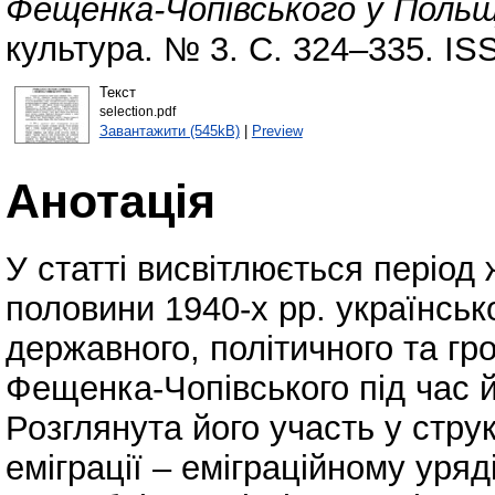
Фещенка-Чопівського у Польщ
культура. № 3. С. 324–335. IS
Текст
selection.pdf
Завантажити (545kB)
|
Preview
Анотація
У статті висвітлюється період
половини 1940-х рр. українсь
державного, політичного та гр
Фещенка-Чопівського під час 
Розглянута його участь у струк
еміграції – еміграційному уряд