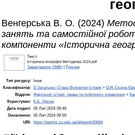
гео
Венгерська В. О.
(2024)
Метод
занять та самостійної роботи
компоненти «Історична геог
Текст
Історична географія Методичка 2024.pdf
Завантажити (1MB)
|
Preview
Тип ресурсу:
Інше
Класифікатор:
D Загальна і Стара Всесвітня Історія
>
DJK Східна Єв
Відділи:
Факультет історії, права та публічного управління
>
Ка
Користувач:
К.Б. Лисюк
Дата подачі:
05 Лип 2024 09:49
Оновлення:
05 Лип 2024 09:50
URI:
https://eprints.zu.edu.ua/id/eprint/40684