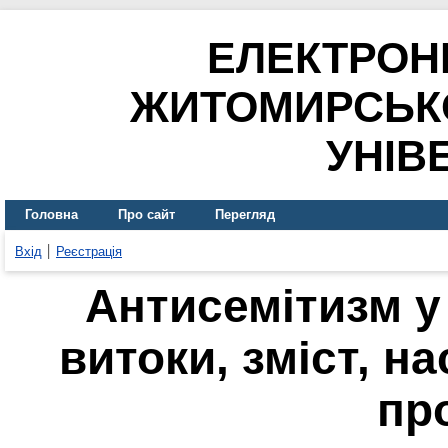
ЕЛЕКТРОН
ЖИТОМИРСЬК
УНІВ
Головна
Про сайт
Перегляд
Вхід
Реєстрація
Антисемітизм у 
витоки, зміст, на
пр