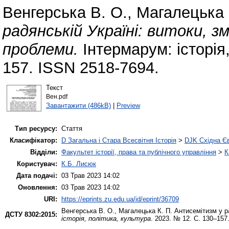
Венгерська В. О.
,
Магалецька 
радянській Україні: витоки, з
проблеми.
Інтермарум: історія,
157. ISSN 2518-7694.
Текст
Вен.pdf
Завантажити (486kB)
|
Preview
Тип ресурсу:
Стаття
Класифікатор:
D Загальна і Стара Всесвітня Історія
>
DJK Східна Є
Відділи:
Факультет історії, права та публічного управління
>
К
Користувач:
К.Б. Лисюк
Дата подачі:
03 Трав 2023 14:02
Оновлення:
03 Трав 2023 14:02
URI:
https://eprints.zu.edu.ua/id/eprint/36709
Венгерська В. О.
,
Магалецька К. П.
Антисемітизм у ра
ДСТУ 8302:2015:
історія, політика, культура
. 2023. № 12. С. 130–157