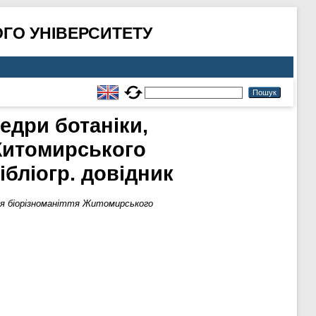
ГО УНІВЕРСИТЕТУ
едри ботаніки,
 Житомирського
ібліогр. довідник
ння біорізноманіття Житомирського