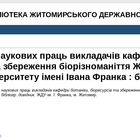
ЛІОТЕКА ЖИТОМИРСЬКОГО ДЕРЖАВНО
наукових праць викладачів каф
а збереження біорізноманіття
рситету імені Івана Франка : б
я наукових праць викладачів кафедри ботаніки, біоресурсів та збереже
бібліогр. довідник.
ЖДУ ім. І. Франка, м. Житомир.
)