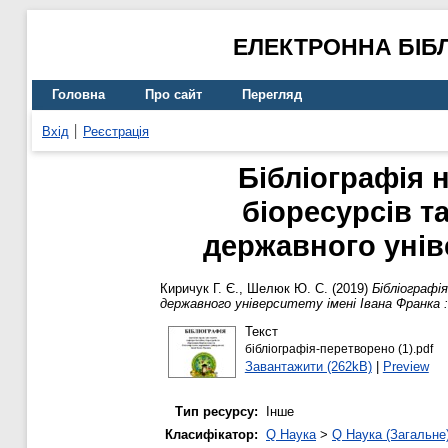
ЕЛЕКТРОННА БІБ
Головна
Про сайт
Перегляд
Вхід
Реєстрація
Бібліографія 
біоресурсів т
державного уніве
Киричук Г. Є.
,
Шелюк Ю. С.
(2019)
Бібліографі
державного університету імені Івана Франка : 
Текст
бібліографія-перетворено (1).pdf
Завантажити (262kB)
|
Preview
Тип ресурсу:
Інше
Класифікатор:
Q Наука
>
Q Наука (Загальне