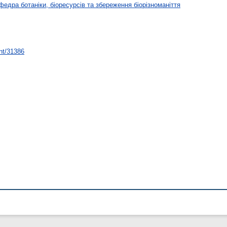
федра ботаніки, біоресурсів та збереження біорізноманіття
int/31386