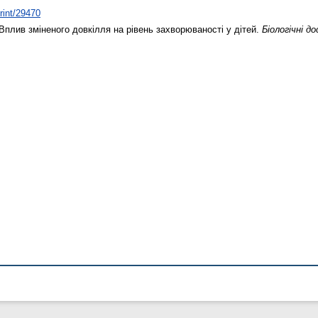
print/29470
Вплив зміненого довкілля на рівень захворюваності у дітей.
Біологічні д