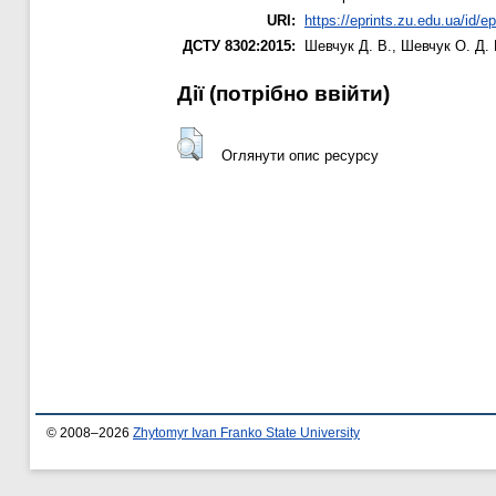
URI:
https://eprints.zu.edu.ua/id/e
ДСТУ 8302:2015:
Шевчук Д. В.
,
Шевчук О. Д.
Дії ​​(потрібно ввійти)
Оглянути опис ресурсу
© 2008–2026
Zhytomyr Ivan Franko State University