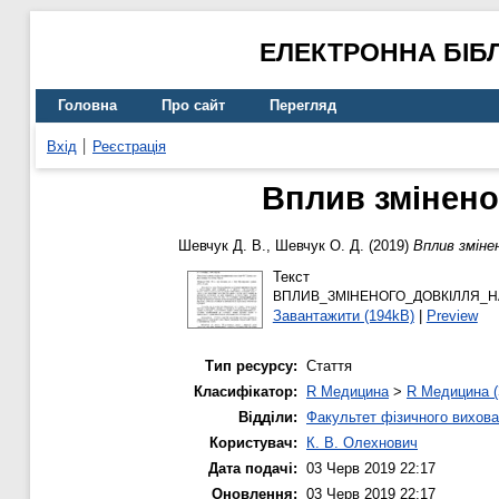
ЕЛЕКТРОННА БІБ
Головна
Про сайт
Перегляд
Вхід
Реєстрація
Вплив змінено
Шевчук Д. В.
,
Шевчук О. Д.
(2019)
Вплив зміне
Текст
ВПЛИВ_ЗМІНЕНОГО_ДОВКІЛЛЯ_НА
Завантажити (194kB)
|
Preview
Тип ресурсу:
Стаття
Класифікатор:
R Медицина
>
R Медицина (
Відділи:
Факультет фізичного вихова
Користувач:
К. В. Олехнович
Дата подачі:
03 Черв 2019 22:17
Оновлення:
03 Черв 2019 22:17