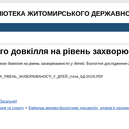
ЛІОТЕКА ЖИТОМИРСЬКОГО ДЕРЖАВНО
го довкілля на рівень захворюв
ного довкілля на рівень захворюваності у дітей.
Біологічні дослідження-
_РІВЕНЬ_ЗАХВОРЮВАНОСТІ_У_ДІТЕЙ_(тези_БД-2019).PDF
Загальне)
ння та спорту
>
Кафедра медико-біологічних дисциплін, здоров’я людини