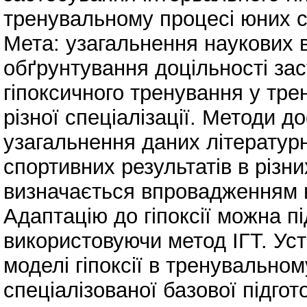
тренувальному процесі юних сп
Мета: узагальнення наукових 
обґрунтування доцільності за
гіпоксичного тренування у тр
різної спеціалізації. Методи д
узагальнення даних літератур
спортивних результатів в різн
визначається впровадженням но
Адаптацію до гіпоксії можна п
використовуючи метод ІГТ. Уст
моделі гіпоксії в тренувально
спеціалізованої базової підгот