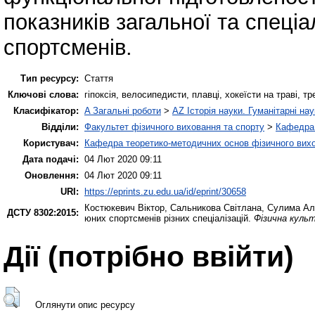
показників загальної та спеціа
спортсменів.
Тип ресурсу:
Стаття
Ключові слова:
гіпоксія, велосипедисти, плавці, хокеїсти на траві, 
Класифікатор:
A Загальні роботи
>
AZ Історія науки. Гуманітарні нау
Відділи:
Факультет фізичного виховання та спорту
>
Кафедра 
Користувач:
Кафедра теоретико-методичних основ фізичного вихо
Дата подачі:
04 Лют 2020 09:11
Оновлення:
04 Лют 2020 09:11
URI:
https://eprints.zu.edu.ua/id/eprint/30658
Костюкевич Віктор
,
Сальникова Світлана
,
Сулима Ал
ДСТУ 8302:2015:
юних спортсменів різних спеціалізацій.
Фізична культ
Дії ​​(потрібно ввійти)
Оглянути опис ресурсу