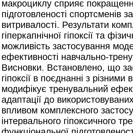
макроциклу сприяє покращенню
підготовленості спортсменів з
витривалості. Результати ком
гіперкапнічної гіпоксії та фіз
можливість застосування модел
ефективності навчально-трену
Висновки. Встановлено, що за
гіпоксії в поєднанні з різними
модифікує тренувальний ефект
адаптації до використовувани
впливом комплексного застос
інтервального гіпоксичного т
функціональної підготовленост