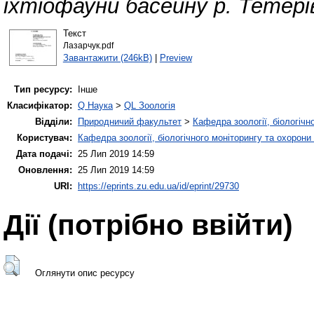
іхтіофауни басейну р. Тетері
Текст
Лазарчук.pdf
Завантажити (246kB)
|
Preview
Тип ресурсу:
Інше
Класифікатор:
Q Наука
>
QL Зоологія
Відділи:
Природничий факультет
>
Кафедра зоології, біологічн
Користувач:
Кафедра зоології, біологічного моніторингу та охорони
Дата подачі:
25 Лип 2019 14:59
Оновлення:
25 Лип 2019 14:59
URI:
https://eprints.zu.edu.ua/id/eprint/29730
Дії ​​(потрібно ввійти)
Оглянути опис ресурсу