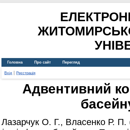
ЕЛЕКТРОН
ЖИТОМИРСЬК
УНІВ
Головна
Про сайт
Перегляд
Вхід
Реєстрація
Адвентивний ко
басейну
Лазарчук О. Г.
,
Власенко Р. П.