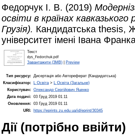
Федорчук І. В.
(2019)
Модерніз
освіти в країнах кавказького 
Грузія).
Кандидатська thesis,
університет імені Івана Франка
Текст
dys_Fedorchuk.pdf
Завантажити (3MB)
|
Preview
Тип ресурсу:
Дисертація або Автореферат (Кандидатська)
Класифікатор:
L Освіта
>
L Освіта (Загальне)
Користувач:
Олександр Сергійович Яценко
Дата подачі:
03 Груд 2019 01:11
Оновлення:
03 Груд 2019 01:11
URI:
https://eprints.zu.edu.ua/id/eprint/30345
Дії ​​(потрібно ввійти)