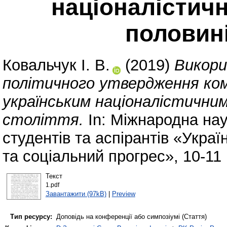
націоналістич
половині
Ковальчук І. В.
(2019)
Викори
політичного утвердження ко
українським націоналістичним
століття.
In: Міжнародна на
студентів та аспірантів «Україн
та соціальний прогрес», 10-11 к
Текст
1.pdf
Завантажити (97kB)
|
Preview
Тип ресурсу:
Доповідь на конференції або симпозіумі (Стаття)