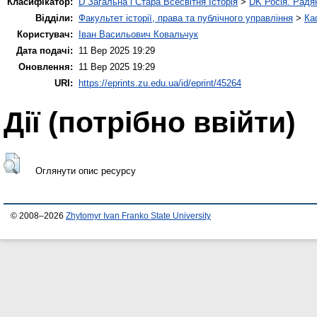
Класифікатор:
D Загальна і Стара Всесвітня Історія
>
DK Росія. Радя
Відділи:
Факультет історії, права та публічного управління
>
Ка
Користувач:
Іван Васильович Ковальчук
Дата подачі:
11 Вер 2025 19:29
Оновлення:
11 Вер 2025 19:29
URI:
https://eprints.zu.edu.ua/id/eprint/45264
Дії ​​(потрібно ввійти)
Оглянути опис ресурсу
© 2008–2026
Zhytomyr Ivan Franko State University