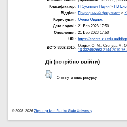
Класифікатор:
H Суспільні Науки
>
HB Еко
Відділи:
Природничий факультет
>
К
Користувач:
Олена Овдіюк
Дата подачі:
21 Вер 2023 17:50
Оновлення:
21 Вер 2023 17:50
URI:
https://eprints.zu.edu.ua/id/e
Овдіюк О. М.
,
Степура М. О
ДСТУ 8302:2015:
10.33249/2663-2144-2019-76-
Дії ​​(потрібно ввійти)
Оглянути опис ресурсу
© 2008–2026
Zhytomyr Ivan Franko State University