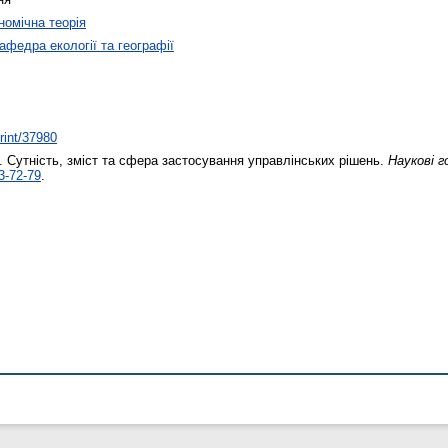
номічна теорія
афедра екології та географії
print/37980
.
Сутність, зміст та сфера застосування управлінських рішень.
Наукові 
3-72-79
.