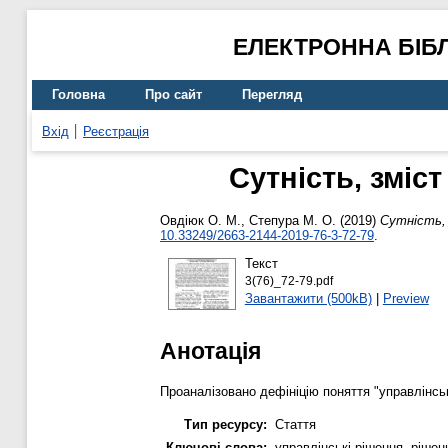
ЕЛЕКТРОННА БІБ
Головна
Про сайт
Перегляд
Вхід
Реєстрація
Сутність, зміс
Овдіюк О. М.
,
Степура М. О.
(2019)
Сутність,
10.33249/2663-2144-2019-76-3-72-79
.
Текст
3(76)_72-79.pdf
Завантажити (500kB)
|
Preview
Анотація
Проаналізовано дефініцію поняття "управлінськ
Тип ресурсу:
Стаття
Ключові слова:
управлінські рішення, рішен