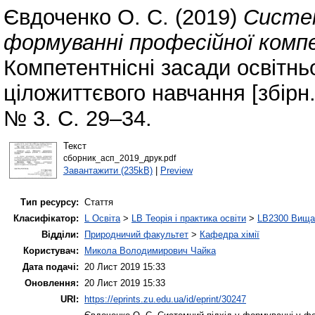
Євдоченко О. С.
(2019)
Систем
формуванні професійної комп
Компетентнісні засади освітнь
ціложиттєвого навчання [збірн.
№ 3. С. 29–34.
Текст
сборник_асп_2019_друк.pdf
Завантажити (235kB)
|
Preview
Тип ресурсу:
Стаття
Класифікатор:
L Освіта
>
LB Теорія і практика освіти
>
LB2300 Вища 
Відділи:
Природничий факультет
>
Кафедра хімії
Користувач:
Микола Володимирович Чайка
Дата подачі:
20 Лист 2019 15:33
Оновлення:
20 Лист 2019 15:33
URI:
https://eprints.zu.edu.ua/id/eprint/30247