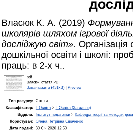
дослі
Власюк К. А.
(2019)
Формуванн
школярів шляхом ігрової діяль
досліджую світ».
Організація 
дошкільної освіти і школі: про
праць: в 2-х ч..
pdf
Власюк_стаття.PDF
Завантажити (431kB)
|
Preview
Тип ресурсу:
Стаття
Класифікатор:
L Освіта
>
L Освіта (Загальне)
Відділи:
Інститут педагогіки
>
Кафедра теорії та методик дошк
Користувач:
Олена Петрівна Сіваченко
Дата подачі:
30 Січ 2020 12:50