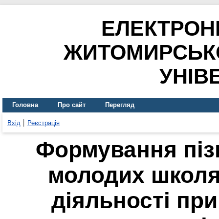
ЕЛЕКТРОН
ЖИТОМИРСЬК
УНІВ
Головна
Про сайт
Перегляд
Вхід
Реєстрація
Формування піз
молодих школя
діяльності при