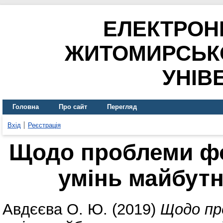
ЕЛЕКТРОН
ЖИТОМИРСЬК
УНІВ
Головна
Про сайт
Перегляд
Вхід
Реєстрація
Щодо проблеми ф
умінь майбутн
Авдєєва О. Ю.
(2019)
Щодо пр