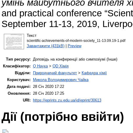
умінь майбутнього вчителя хі
and practical conference “Scien
September 11-13, 2019, Liverpo
Текст
scientific-achievements-of-modern-society_11-13.09.19-1.pdf
Завантажити (431kB)
|
Preview
Тип ресурсу:
Доповідь на конференції або симпозіумі (Інше)
Класифікатор:
Q Наука
>
QD Хімія
Відділи:
Природничий факультет
>
Кафедра хімії
Користувач:
Микола Володимирович Чайка
Дата подачі:
28 Січ 2020 17:22
Оновлення:
28 Січ 2020 17:25
URI:
https://eprints.zu.edu.ua/id/eprint/30613
Дії ​​(потрібно ввійти)