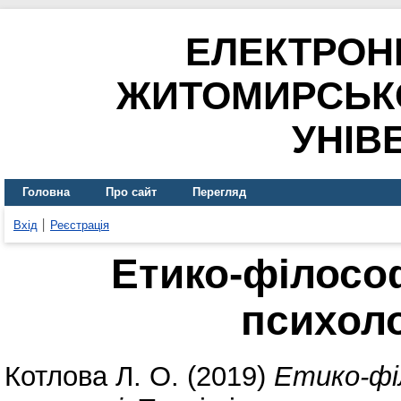
ЕЛЕКТРОН
ЖИТОМИРСЬК
УНІВ
Головна
Про сайт
Перегляд
Вхід
Реєстрація
Етико-філосо
психоло
Котлова Л. О.
(2019)
Етико-фі