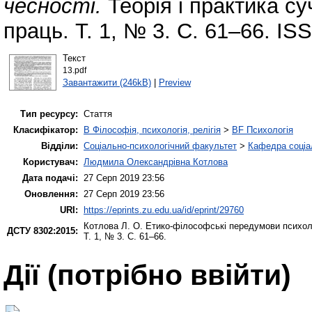
чесності.
Теорія і практика су
праць. Т. 1, № 3. С. 61–66. IS
Текст
13.pdf
Завантажити (246kB)
|
Preview
Тип ресурсу:
Стаття
Класифікатор:
B Філософія, психологія, релігія
>
BF Психологія
Відділи:
Соціально-психологічний факультет
>
Кафедра соціал
Користувач:
Людмила Олександрівна Котлова
Дата подачі:
27 Серп 2019 23:56
Оновлення:
27 Серп 2019 23:56
URI:
https://eprints.zu.edu.ua/id/eprint/29760
Котлова Л. О.
Етико-філософські передумови психоло
ДСТУ 8302:2015:
Т. 1, № 3. С. 61–66.
Дії ​​(потрібно ввійти)