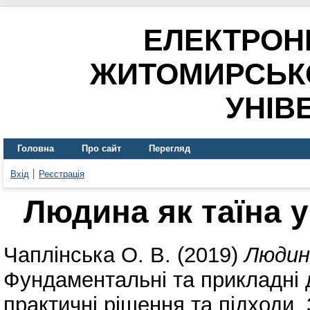
ЕЛЕКТРОН
ЖИТОМИРСЬК
УНІВ
Головна
Про сайт
Перегляд
Вхід
Реєстрація
Людина як таїна у
Чаплінська О. В.
(2019)
Людина
Фундаментальні та прикладні 
практичні рішення та підходи. 