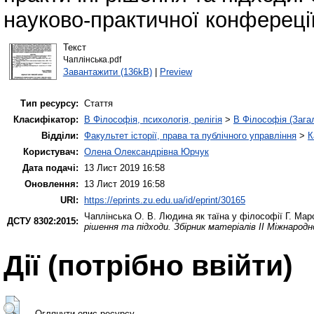
науково-практичної конфереції
Текст
Чаплінська.pdf
Завантажити (136kB)
|
Preview
Тип ресурсу:
Стаття
Класифікатор:
B Філософія, психологія, релігія
>
B Філософія (Зага
Відділи:
Факультет історії, права та публічного управління
>
К
Користувач:
Олена Олександрівна Юрчук
Дата подачі:
13 Лист 2019 16:58
Оновлення:
13 Лист 2019 16:58
URI:
https://eprints.zu.edu.ua/id/eprint/30165
Чаплінська О. В.
Людина як таїна у філософії Г. Ма
ДСТУ 8302:2015:
рішення та підходи. Збірник матеріалів ІІ Міжнародн
Дії ​​(потрібно ввійти)
Оглянути опис ресурсу