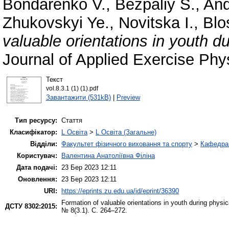
Bondarenko V.
,
Bezpaliy S.
,
And
Zhukovskyi Ye.
,
Novitska I.
,
Blo
valuable orientations in youth du
Journal of Applied Exercise Phy
Текст
vol.8.3.1 (1) (1).pdf
Завантажити (531kB)
|
Preview
Тип ресурсу:
Стаття
Класифікатор:
L Освіта
>
L Освіта (Загальне)
Відділи:
Факультет фізичного виховання та спорту
>
Кафедра 
Користувач:
Валентина Анатоліївна Філіна
Дата подачі:
23 Бер 2023 12:11
Оновлення:
23 Бер 2023 12:11
URI:
https://eprints.zu.edu.ua/id/eprint/36390
Formation of valuable orientations in youth during physica
ДСТУ 8302:2015:
№ 8(3.1). С. 264–272.