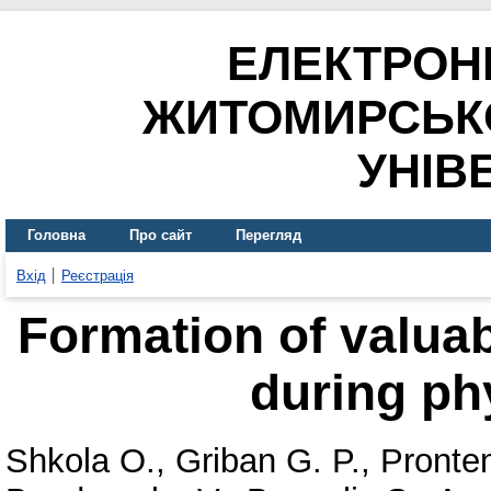
ЕЛЕКТРОН
ЖИТОМИРСЬК
УНІВ
Головна
Про сайт
Перегляд
Вхід
Реєстрація
Formation of valuab
during phy
Shkola O.
,
Griban G. P.
,
Pronte