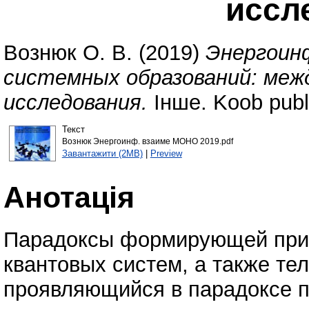
иссл
Вознюк О. В.
(2019)
Энергоин
системных образований: меж
исследования.
Інше. Koob publ
Текст
Вознюк Энергоинф. взаиме МОНО 2019.pdf
Завантажити (2MB)
|
Preview
Анотація
Парадоксы формирующей прич
квантовых систем, а также те
проявляющийся в парадоксе 