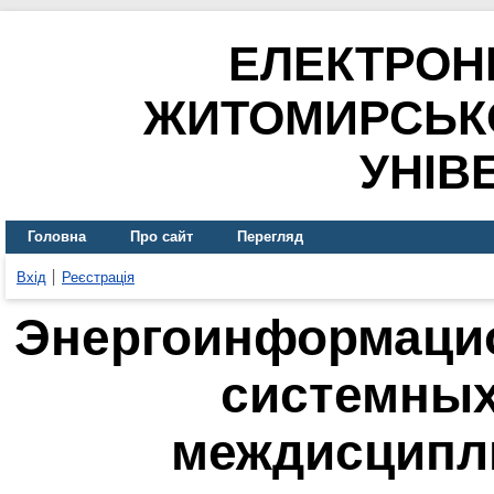
ЕЛЕКТРОН
ЖИТОМИРСЬК
УНІВ
Головна
Про сайт
Перегляд
Вхід
Реєстрація
Энергоинформаци
системных
междисципл