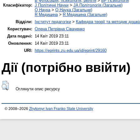
B Філософія, психологія, релігія
>
BF Психологія
Класифікатор:
J Політичні Науки
>
JA Політологія (Загальне)
Q Наука
>
Q Наука (Загальне)
R Медицина
>
R Медицина (Загальне)
Відділи:
Інститут педагогіки
>
Кафедра теорії та методик дошкіл
Користувач:
Олена Петрівна Сіваченко
Дата подачі:
14 Квіт 2019 23:11
Оновлення:
14 Квіт 2019 23:11
URI:
https://eprints.zu.edu.ua/id/eprint/29160
Дії ​​(потрібно ввійти)
Оглянути опис ресурсу
© 2008–2026
Zhytomyr Ivan Franko State University