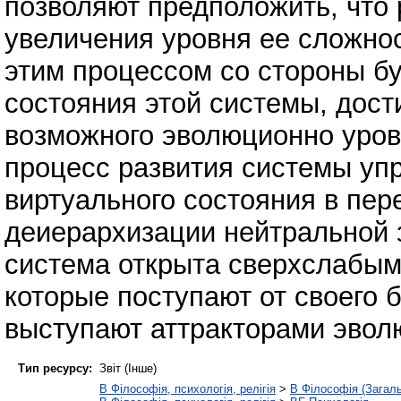
позволяют предположить, что 
увеличения уровня ее сложно
этим процессом со стороны б
состояния этой системы, дос
возможного эволюционно уров
процесс развития системы уп
виртуального состояния в пер
деиерархизации нейтральной з
система открыта сверхслабым
которые поступают от своего 
выступают аттракторами эвол
Тип ресурсу:
Звіт (Інше)
B Філософія, психологія, релігія
>
B Філософія (Загал