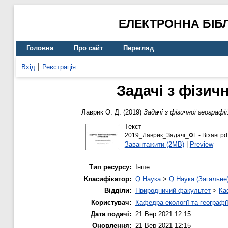
ЕЛЕКТРОННА БІБ
Головна
Про сайт
Перегляд
Вхід
Реєстрація
Задачі з фізич
Лаврик О. Д.
(2019)
Задачі з фізичної географі
Текст
2019_Лаврик_Задачі_ФГ - Візаві.pd
Завантажити (2MB)
|
Preview
Тип ресурсу:
Інше
Класифікатор:
Q Наука
>
Q Наука (Загальне
Відділи:
Природничий факультет
>
Ка
Користувач:
Кафедра екології та географі
Дата подачі:
21 Вер 2021 12:15
Оновлення:
21 Вер 2021 12:15