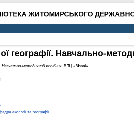
ЛІОТЕКА ЖИТОМИРСЬКОГО ДЕРЖАВНО
ної географії. Навчально-мето
ї. Навчально-методичний посібник.
ВПЦ «Візаві».
f
)
федра екології та географії
ї