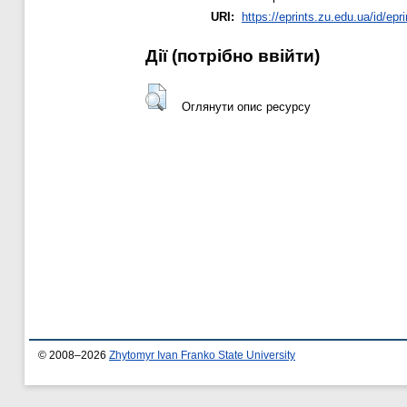
URI:
https://eprints.zu.edu.ua/id/epr
Дії ​​(потрібно ввійти)
Оглянути опис ресурсу
© 2008–2026
Zhytomyr Ivan Franko State University