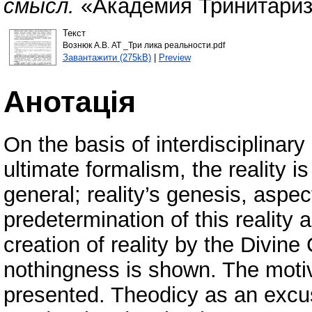
смысл.
«Академия Тринитариз
Текст
Вознюк А.В. АТ _Три лика реальности.pdf
Завантажити (275kB)
|
Preview
Анотація
On the basis of interdisciplinary
ultimate formalism, the reality i
general; reality’s genesis, aspe
predetermination of this reality
creation of reality by the Divin
nothingness is shown. The motiva
presented. Theodicy as an excus