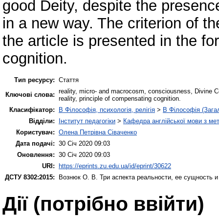
good Deity, despite the presence 
in a new way. The criterion of th
the article is presented in the f
cognition.
Тип ресурсу:
Стаття
reality, micro- and macrocosm, consciousness, Divine Co
Ключові слова:
reality, principle of compensating cognition.
Класифікатор:
B Філософія, психологія, релігія
>
B Філософія (Зага
Відділи:
Інститут педагогіки
>
Кафедра англійської мови з мет
Користувач:
Олена Петрівна Сіваченко
Дата подачі:
30 Січ 2020 09:03
Оновлення:
30 Січ 2020 09:03
URI:
https://eprints.zu.edu.ua/id/eprint/30622
ДСТУ 8302:2015:
Вознюк О. В.
Три аспекта реальности, ее сущность 
Дії ​​(потрібно ввійти)