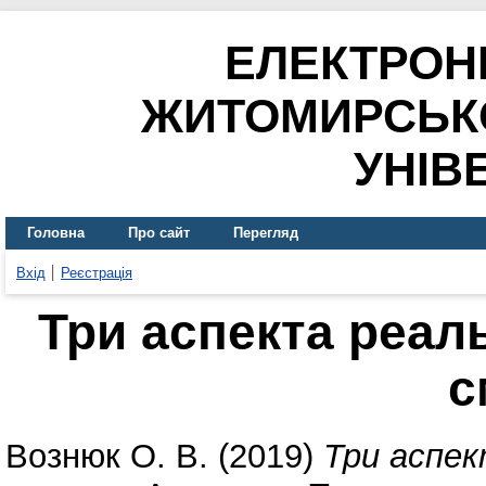
ЕЛЕКТРОН
ЖИТОМИРСЬК
УНІВ
Головна
Про сайт
Перегляд
Вхід
Реєстрація
Три аспекта реал
с
Вознюк О. В.
(2019)
Три аспек