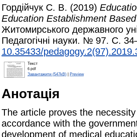
Гордійчук С. В.
(2019)
Educatio
Education Establishment Based 
Житомирського державного уні
Педагогічні науки. № 97. С. 3
10.35433/pedagogy.2(97).2019.
Текст
6.pdf
Завантажити (547kB)
|
Preview
Анотація
The article proves the necessity
accordance with the government
development of medical educatio