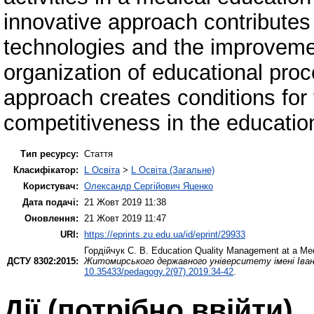
innovative approach contributes 
technologies and the improveme
organization of educational pro
approach creates conditions for 
competitiveness in the educatio
Тип ресурсу:
Стаття
Класифікатор:
L Освіта
>
L Освіта (Загальне)
Користувач:
Олександр Сергійович Яценко
Дата подачі:
21 Жовт 2019 11:38
Оновлення:
21 Жовт 2019 11:47
URI:
https://eprints.zu.edu.ua/id/eprint/29933
Гордійчук С. В.
Education Quality Management at a Med
ДСТУ 8302:2015:
Житомирського державного університету імені Івана
10.35433/pedagogy.2(97).2019.34-42
.
Дії ​​(потрібно ввійти)