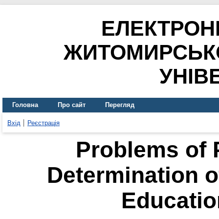
ЕЛЕКТРОН
ЖИТОМИРСЬК
УНІВ
Головна
Про сайт
Перегляд
Вхід
Реєстрація
Problems of P
Determination o
Education