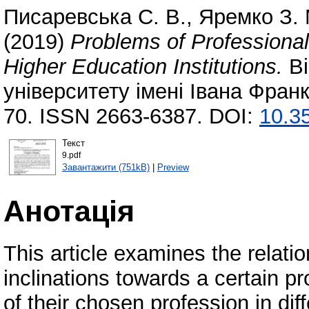
Писаревська С. В.
,
Яремко З. 
(2019)
Problems of Professional
Higher Education Institutions.
Ві
університету імені Івана Франк
70. ISSN 2663-6387. DOI:
10.3
Текст
9.pdf
Завантажити (751kB)
|
Preview
Анотація
This article examines the relati
inclinations towards a certain p
of their chosen profession in dif