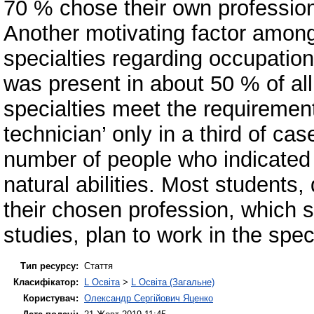
70 % chose their own profession,
Another motivating factor amon
specialties regarding occupation
was present in about 50 % of al
specialties meet the requirement
technician’ only in a third of cas
number of people who indicated 
natural abilities. Most students,
their chosen profession, which 
studies, plan to work in the spec
Тип ресурсу:
Стаття
Класифікатор:
L Освіта
>
L Освіта (Загальне)
Користувач:
Олександр Сергійович Яценко