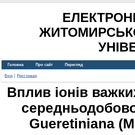
ЕЛЕКТРОН
ЖИТОМИРСЬК
УНІВ
Головна
Про сайт
Перегляд
Вхід
Реєстрація
Вплив іонів важки
середньодобово
Gueretiniana (M