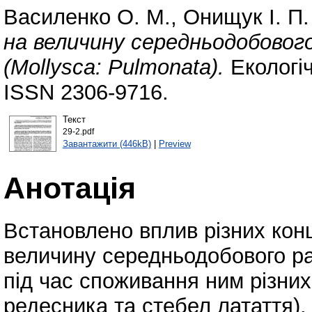
Василенко О. М.
,
Онищук І. П.
на величину середньодобового
(Mollysca: Pulmonata).
Екологіч
ISSN 2306-9716.
Текст
29-2.pdf
Завантажити (446kB)
|
Preview
Анотація
Встановлено вплив різних конц
величину середньодобового 
під час споживання ним різних 
редесника та стебел латаття).