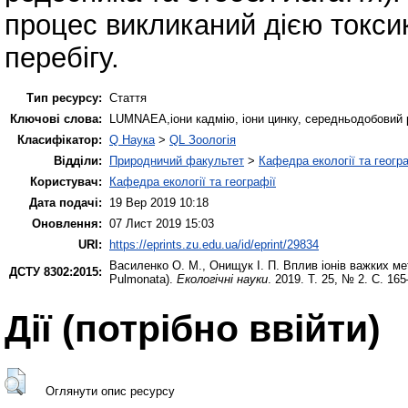
процес викликаний дією токси
перебігу.
Тип ресурсу:
Стаття
Ключові слова:
LUMNAEA,іони кадмію, іони цинку, середньодобовий 
Класифікатор:
Q Наука
>
QL Зоологія
Відділи:
Природничий факультет
>
Кафедра екології та геогр
Користувач:
Кафедра екології та географії
Дата подачі:
19 Вер 2019 10:18
Оновлення:
07 Лист 2019 15:03
URI:
https://eprints.zu.edu.ua/id/eprint/29834
Василенко О. М.
,
Онищук І. П.
Вплив іонів важких ме
ДСТУ 8302:2015:
Pulmonata).
Екологічні науки
. 2019. Т. 25, № 2. С. 16
Дії ​​(потрібно ввійти)
Оглянути опис ресурсу