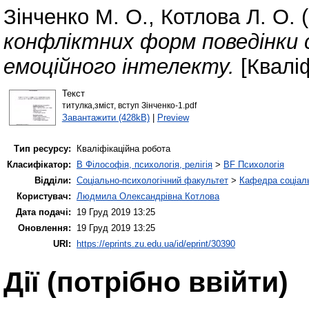
Зінченко М. О.
,
Котлова Л. О.
(
конфліктних форм поведінки с
емоційного інтелекту.
[Кваліф
Текст
титулка,зміст, вступ Зінченко-1.pdf
Завантажити (428kB)
|
Preview
Тип ресурсу:
Кваліфікаційна робота
Класифікатор:
B Філософія, психологія, релігія
>
BF Психологія
Відділи:
Соціально-психологічний факультет
>
Кафедра соціаль
Користувач:
Людмила Олександрівна Котлова
Дата подачі:
19 Груд 2019 13:25
Оновлення:
19 Груд 2019 13:25
URI:
https://eprints.zu.edu.ua/id/eprint/30390
Дії ​​(потрібно ввійти)