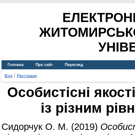
ЕЛЕКТРОН
ЖИТОМИРСЬК
УНІВ
Головна
Про сайт
Перегляд
Вхід
Реєстрація
Особистісні якост
із різним рів
Сидорчук О. М.
(2019)
Особист