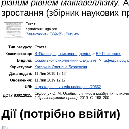
різним рівнем макіавеллізму.
А
зростання (збірник наукових п
Текст
Sydorchuk Olga.pdf
Завантажити (339kB)
|
Preview
Тип ресурсу:
Стаття
Класифікатор:
B Філософія, психологія, релігія
>
BF Психологія
Відділи:
Соціально-психологічний факультет
>
Кафедра соціал
Користувач:
Катерина Олегівна Безверхня
Дата подачі:
11 Лип 2019 12:12
Оновлення:
11 Лип 2019 12:17
URI:
https://eprints.zu.edu.ua/id/eprint/29662
Сидорчук О. М.
Особистісні якості майбутніх психолог
ДСТУ 8302:2015:
(збірник наукових праць)
. 2019. С. 198–200.
Дії ​​(потрібно ввійти)