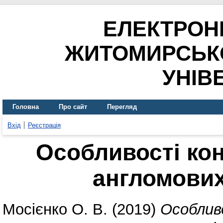
ЕЛЕКТРОН
ЖИТОМИРСЬК
УНІВ
Головна
Про сайт
Перегляд
Вхід
Реєстрація
Особливості ко
англомових
Мосієнко О. В.
(2019)
Особлив