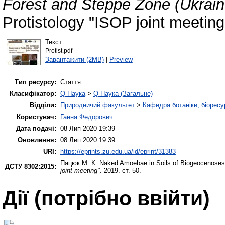
Forest and Steppe Zone (Ukrain
Protistology "ISOP joint meeting"
Текст
Protist.pdf
Завантажити (2MB)
|
Preview
Тип ресурсу:
Стаття
Класифікатор:
Q Наука
>
Q Наука (Загальне)
Відділи:
Природничий факультет
>
Кафедра ботаніки, біоресу
Користувач:
Ганна Федорович
Дата подачі:
08 Лип 2020 19:39
Оновлення:
08 Лип 2020 19:39
URI:
https://eprints.zu.edu.ua/id/eprint/31383
Пацюк М. К.
Naked Amoebae in Soils of Biogeocenoses 
ДСТУ 8302:2015:
joint meeting"
. 2019. ст. 50.
Дії ​​(потрібно ввійти)