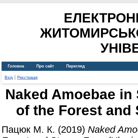
ЕЛЕКТРОН
ЖИТОМИРСЬК
УНІВ
Головна
Про сайт
Перегляд
Вхід
Реєстрація
Naked Amoebae in 
of the Forest and
Пацюк М. К.
(2019)
Naked Amoe