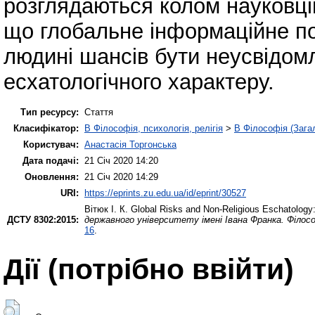
розглядаються колом науковців
що глобальне інформаційне по
людині шансів бути неусвідом
есхатологічного характеру.
Тип ресурсу:
Стаття
Класифікатор:
B Філософія, психологія, релігія
>
B Філософія (Зага
Користувач:
Анастасія Торгонська
Дата подачі:
21 Січ 2020 14:20
Оновлення:
21 Січ 2020 14:29
URI:
https://eprints.zu.edu.ua/id/eprint/30527
Вітюк І. К.
Global Risks and Non-Religious Eschatology:
ДСТУ 8302:2015:
державного університету імені Івана Франка. Філос
16
.
Дії ​​(потрібно ввійти)