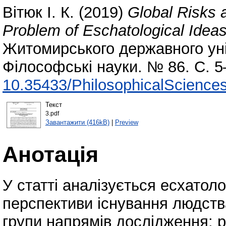
Вітюк І. К.
(2019)
Global Risks 
Problem of Eschatological Idea
Житомирського державного уні
Філософські науки. № 86. С. 5
10.35433/PhilosophicalSciences
Текст
3.pdf
Завантажити (416kB)
|
Preview
Анотація
У статті аналізується есхатоло
перспективи існування людства
групи напрямів дослідження: ре