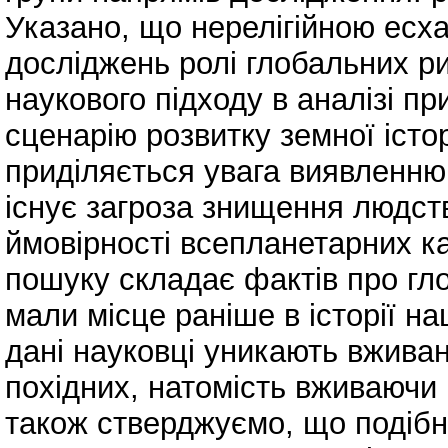
Указано, що нерелігійною есх
досліджень ролі глобальних ри
наукового підходу в аналізі п
сценарію розвитку земної істо
приділяється увага виявленню 
існує загроза знищення людств
ймовірності всепланетарних к
пошуку складає фактів про гло
мали місце раніше в історії н
дані науковці уникають вживан
похідних, натомість вживаючи 
також стверджуємо, що подібн