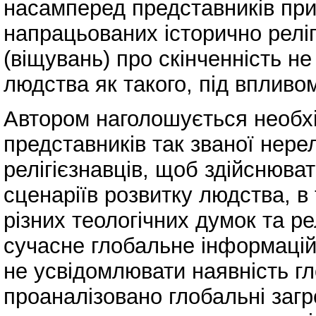
насамперед представників при
напрацьованих історично рел
(віщувань) про скінченність н
людства як такого, під впливо
Автором наголошується необхі
представників так званої нерел
релігієзнавців, щоб здійснюва
сценаріїв розвитку людства, в
різних теологічних думок та р
сучасне глобальне інформаці
не усвідомлювати наявність гл
проаналізовано глобальні загро