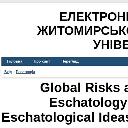
ЕЛЕКТРОН
ЖИТОМИРСЬК
УНІВ
Головна
Про сайт
Перегляд
Вхід
Реєстрація
Global Risks 
Eschatology
Eschatological Idea