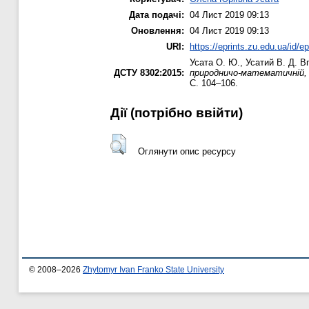
Дата подачі:
04 Лист 2019 09:13
Оновлення:
04 Лист 2019 09:13
URI:
https://eprints.zu.edu.ua/id/e
Усата О. Ю.
,
Усатий В. Д.
Вп
ДСТУ 8302:2015:
природничо-математичній, те
С. 104–106.
Дії ​​(потрібно ввійти)
Оглянути опис ресурсу
© 2008–2026
Zhytomyr Ivan Franko State University