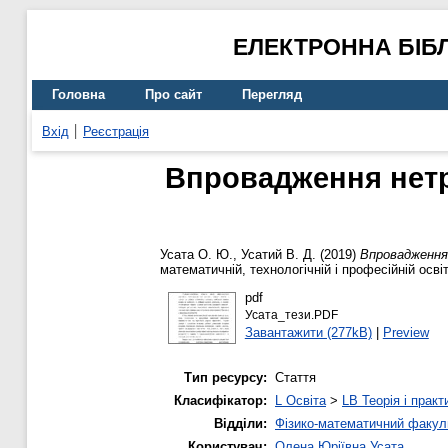
ЕЛЕКТРОННА БІБ
Головна
Про сайт
Перегляд
Вхід
Реєстрація
Впровадження нетр
Усата О. Ю.
,
Усатий В. Д.
(2019)
Впровадження 
математичній, технологічній і професійній освіті
pdf
Усата_тези.PDF
Завантажити (277kB)
|
Preview
Тип ресурсу:
Стаття
Класифікатор:
L Освіта
>
LB Теорія і практ
Відділи:
Фізико-математичний факул
Користувач:
Олена Юріївна Усата