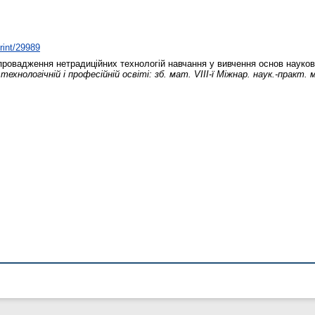
print/29989
ровадження нетрадиційних технологій навчання у вивчення основ науко
хнологічній і професійній освіті: зб. мат. VIII-ї Міжнар. наук.-практ. 