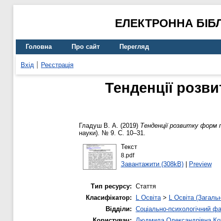
ЕЛЕКТРОННА БІБ
Головна
Про сайт
Перегляд
Вхід
Реєстрація
Тенденції розви
Гладуш В. А.
(2019)
Тенденції розвитку форм п
науки). № 9. С. 10–31.
Текст
8.pdf
Завантажити (308kB)
|
Preview
Тип ресурсу:
Стаття
Класифікатор:
L Освіта
>
L Освіта (Загаль
Відділи:
Соціально-психологічний ф
Користувач:
Людмила Олександрівна Ко