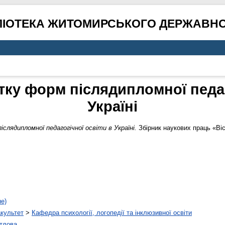
ЛІОТЕКА ЖИТОМИРСЬКОГО ДЕРЖАВНО
тку форм післядипломної педаг
Україні
іслядипломної педагогічної освіти в Україні.
Збірник наукових праць «Віс
не)
акультет
>
Кафедра психології, логопедії та інклюзивної освіти
тлова