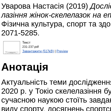
Уварова Настасія
(2019)
Дослі
лазіння жінок-скелелазок на е
Фізична культура, спорт та здо
2071-5285.
Текст
231-237.pdf
Завантажити (517kB)
|
Preview
Анотація
Актуальність теми дослідженн
2020 р. у Токіо скелелазіння 
сучасною наукою стоїть завдан
виду спорту, досягнень спортс