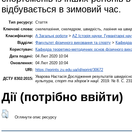
відбувається в зимовий час.
Тип ресурсу:
Стаття
Ключові слова:
скелелазіння, скеледром, швидкість, лазіння на швид
Класифікатор:
A Загальні роботи
>
AZ Історія науки. Гуманітарні нау
Відділи:
Факультет фізичного виховання та спорту
>
Кафедра 
Користувач:
Кафедра теоретико-методичних основ фізичного вихо
Дата подачі:
04 Лют 2020 10:04
Оновлення:
04 Лют 2020 10:04
URI:
https://eprints.zu.edu.ua/id/eprint/30672
Уварова Настасія
Дослідження результатів швидкісног
ДСТУ 8302:2015:
культура, спорт та здоров’я нації
. 2019. № 8. С. 23
Дії ​​(потрібно ввійти)
Оглянути опис ресурсу