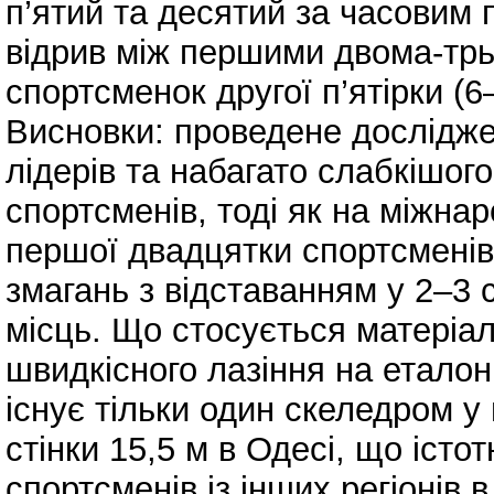
п’ятий та десятий за часовим
відрив між першими двома-трь
спортсменок другої п’ятірки (6
Висновки: проведене дослідже
лідерів та набагато слабкішог
спортсменів, тоді як на міжна
першої двадцятки спортсменів
змагань з відставанням у 2–3
місць. Що стосується матеріал
швидкісного лазіння на еталонн
існує тільки один скеледром у
стінки 15,5 м в Одесі, що іст
спортсменів із інших регіонів 